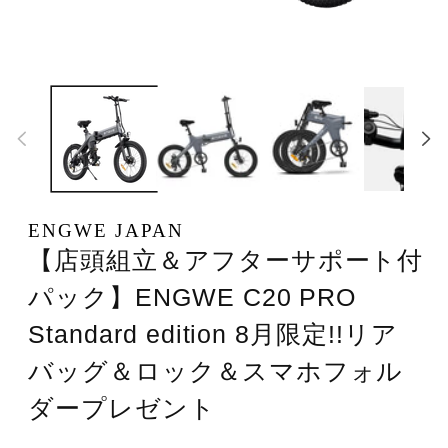
モ
モ
ー
ー
ダ
ダ
ル
ル
で
で
メ
メ
デ
デ
ィ
ィ
ア
ア
(2)
(1)
を
を
ENGWE JAPAN
開
開
【店頭組立＆アフターサポート付
く
く
パック】ENGWE C20 PRO
Standard edition 8月限定!!リア
バッグ＆ロック＆スマホフォル
ダープレゼント