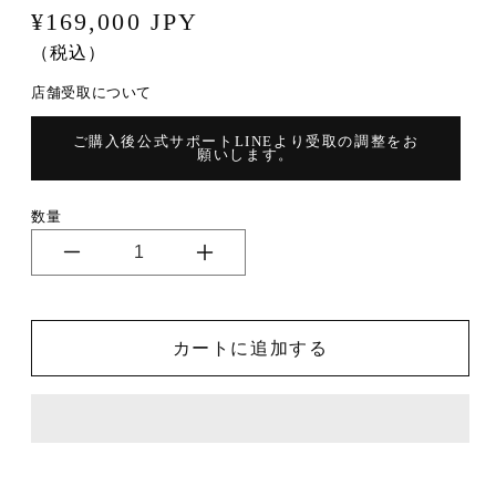
通
¥169,000 JPY
（税込）
常
価
店舗受取について
格
ご購入後公式サポートLINEより受取の調整をお
願いします。
数量
【店
【店
頭
頭
組
組
立
立
＆
＆
ア
ア
フ
フ
カートに追加する
タ
タ
ー
ー
サ
サ
ポ
ポ
ー
ー
ト
ト
付
付
パ
パ
ッ
ッ
ク】
ク】
E
E
N
N