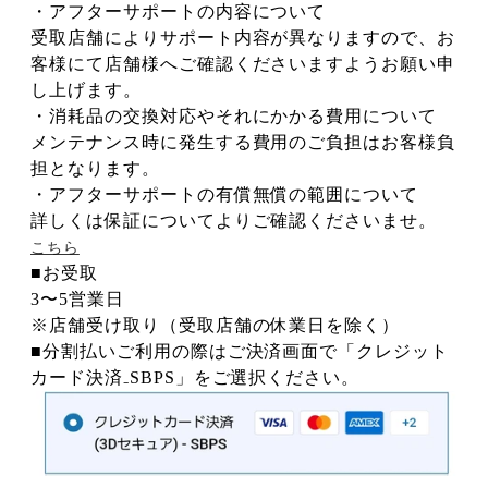
＆
＆
・アフターサポートの内容について
ス
ス
マ
マ
受取店舗によりサポート内容が異なりますので、お
ホ
ホ
フ
フ
客様にて店舗様へご確認くださいますようお願い申
ォ
ォ
ル
ル
し上げます。
ダ
ダ
ー
ー
・消耗品の交換対応やそれにかかる費用について
プ
プ
レ
レ
メンテナンス時に発生する費用のご負担はお客様負
ゼ
ゼ
ン
ン
担となります。
ト
ト
の
の
・アフターサポートの有償無償の範囲について
数
数
量
量
詳しくは保証についてよりご確認くださいませ。
を
を
減
増
こちら
ら
や
す
す
■お受取
3〜5営業日
※店舗受け取り（受取店舗の休業日を除く）
■分割払いご利用の際はご決済画面で「クレジット
カード決済₋SBPS」をご選択ください。