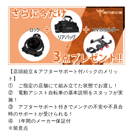
G
G
W
W
E
E
C
C
2
2
0
0
P
P
R
R
O
O
S
S
t
t
a
a
n
n
d
d
a
a
r
r
d
d
e
e
d
d
i
i
【店頭組立＆アフターサポート付パックのメリッ
t
t
i
i
ト】
o
o
n
n
① ご指定の店舗にて組み立てた状態でお渡し！
8
8
月
月
② 電動アシスト自転車の基本説明をスタッフが実
限
限
定!!
定!!
施！
リ
リ
ア
ア
③ アフターサポート付きでメンテの不安や不具合
バ
バ
ッ
ッ
時のサポートが受けられる！
グ
グ
＆
＆
④ 1年間のメーカー保証付
ロ
ロ
ッ
ッ
※留意点
ク
ク