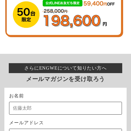
さらにENGWEについて知りたい方へ
looks_two
連絡先・配送先情報を記入
メールマガジンを受け取ろう
支払い→【クレジットカード決済(3Dセキ
looks_3
ュア) - SBPS】を選択
お名前
メールアドレス