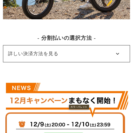
- 分割払いの選択方法 -
expand_more
詳しい決済方法を見る
looks_one
商品ページで「別のお支払い方法」を選択