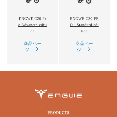
looks_4
支払い回数１→【分割払い】を選択
支払い回数２→３～24回のご希望の回数
looks_5
ENGWE C20 Pr
ENGWE C20 PR
を選択
o Advanced editi
O Standurd edi
looks_5
確認ボタンを押して決済完了！
on
tion
商品ペー
商品ペー
ジ
ジ
PRODUCTS